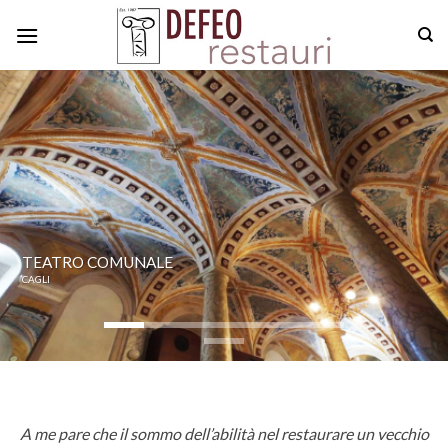
Skip
to
content
A SANTA MARIA DELLA COLONNA
FICAZIONI E BASTIONI
 ARCHEOLOGICO DI NORA
TEATRO COMUNALE
PALAZZO ORSINI _ BAR
NUOVA SALA CONF
FONTANA DEI T
TA – MALTA
CAGLI
AREA ARCHEOLOGICA DI 
LA VALLET
MONTE
A me pare che il sommo dell’abilità nel restaurare un vecchio