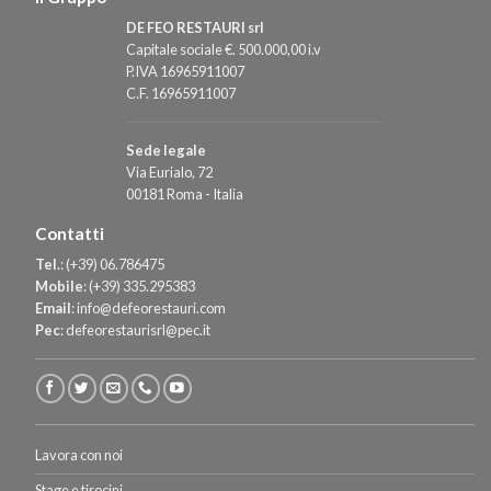
DE FEO RESTAURI srl
Capitale sociale €. 500.000,00 i.v
P.IVA 16965911007
C.F. 16965911007
Sede legale
Via Eurialo, 72
00181 Roma - Italia
Contatti
Tel.
:
(+39) 06.786475
Mobile
:
(+39) 335.295383
Email
:
info@defeorestauri.com
Pec
:
defeorestaurisrl@pec.it
Lavora con noi
Stage e tirocini