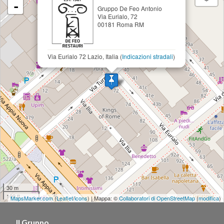
-
Gruppo De Feo Antonio
Via Eurialo, 72
00181 Roma RM
Via Eurialo 72 Lazio, Italia (
Indicazioni stradali
)
30 m
100 ft
MapsMarker.com
(
Leaflet
/
icons
) | Mappa: ©
Collaboratori di OpenStreetMap
(
modifica
)
Il Gruppo