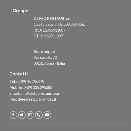
Il Gruppo
DE FEO RESTAURI srl
Capitale sociale €. 500.000,00 i.v
P.IVA 16965911007
C.F. 16965911007
Sede legale
Via Eurialo, 72
00181 Roma - Italia
Contatti
Tel.
:
(+39) 06.786475
Mobile
:
(+39) 335.295383
Email
:
info@defeorestauri.com
Pec
:
defeorestaurisrl@pec.it