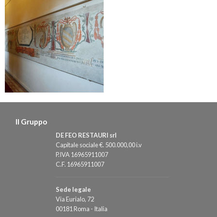
Il Gruppo
DE FEO RESTAURI srl
Capitale sociale €. 500.000,00 i.v
P.IVA 16965911007
C.F. 16965911007
Sede legale
Via Eurialo, 72
00181 Roma - Italia