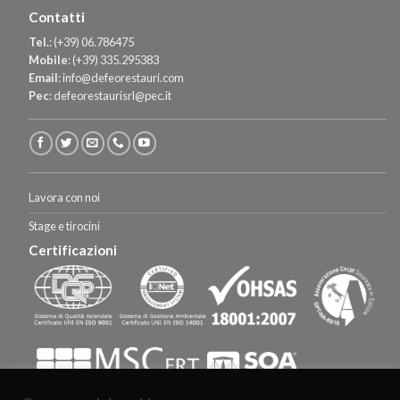
Contatti
Tel.
:
(+39) 06.786475
Mobile
:
(+39) 335.295383
Email
:
info@defeorestauri.com
Pec
:
defeorestaurisrl@pec.it
Lavora con noi
Stage e tirocini
Certificazioni