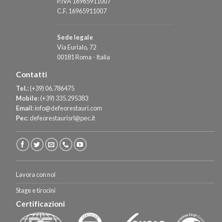
P.IVA 16965911007
C.F. 16965911007
Sede legale
Via Eurialo, 72
00181 Roma - Italia
Contatti
Tel.
:
(+39) 06.786475
Mobile
:
(+39) 335.295383
Email
:
info@defeorestauri.com
Pec
:
defeorestaurisrl@pec.it
Lavora con noi
Stage e tirocini
Certificazioni