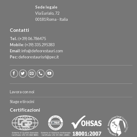
Sede legale
Via Eurialo, 72
00181 Roma - Italia
Contatti
Tel.
:
(+39) 06.786475
Mobile
:
(+39) 335.295383
Email
:
info@defeorestauri.com
Pec
:
defeorestaurisrl@pec.it
Lavora con noi
Stage e tirocini
Certificazioni