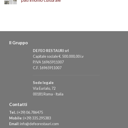
Il Gruppo
DE FEO RESTAURI srl
Capitale sociale €. 500.000,00 i.v
P.IVA 16965911007
C.F. 16965911007
Sede legale
Via Eurialo, 72
00181 Roma - Italia
Contatti
Tel.
:
(+39) 06.786475
Mobile
:
(+39) 335.295383
Email
:
info@defeorestauri.com