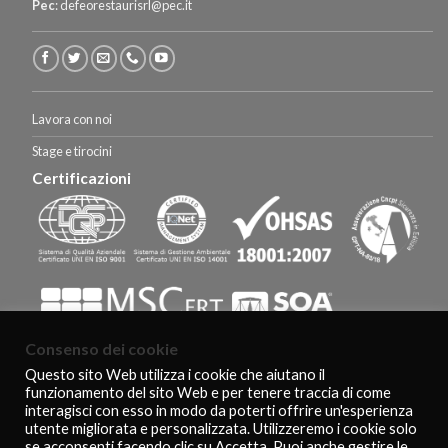
Pec
:
defeorestaurisrl@pec.it
Lavora con noi
Stage e tirocini
Certificazioni
Consenso dei cookie
Questo sito Web utilizza i cookie che aiutano il
funzionamento del sito Web e per tenere traccia di come
HOMEPAGE
CERTIFICAZIONI E RICONOSCIMENTI
CLIENTI
interagisci con esso in modo da poterti offrire un'esperienza
AGEVOLAZIONI FISCALI
CONTATTI
COOKIE POLICY
PRIVACY POLICY
utente migliorata e personalizzata. Utilizzeremo i cookie solo
Copyright 2026 ©
De Feo Restauri - www.defeorestauri.com - Credits:
se acconsenti facendo clic su Accetta. Puoi anche gestire le