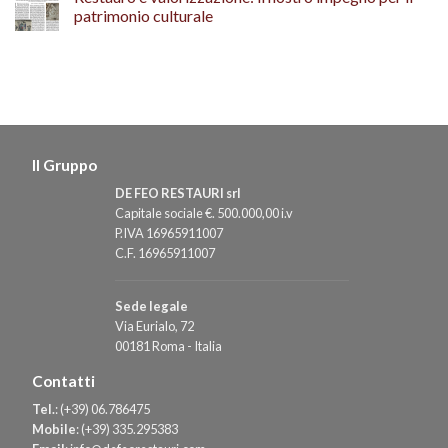
patrimonio culturale
Il Gruppo
DE FEO RESTAURI srl
Capitale sociale €. 500.000,00 i.v
P.IVA 16965911007
C.F. 16965911007
Sede legale
Via Eurialo, 72
00181 Roma - Italia
Contatti
Tel.
:
(+39) 06.786475
Mobile
:
(+39) 335.295383