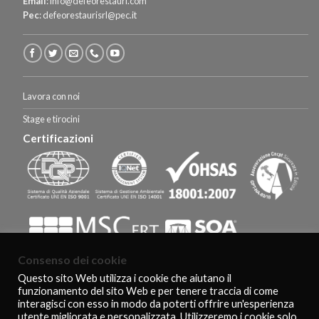
Email
:
info@defeorestauri.com
Pec
:
defeorestaurisrl@pec.it
Lavora con noi
Stage e tirocini
Certificazioni
Consenso dei cookie
Questo sito Web utilizza i cookie che aiutano il
funzionamento del sito Web e per tenere traccia di come
HOMEPAGE
CERTIFICAZIONI E RICONOSCIMENTI
CLIENTI
interagisci con esso in modo da poterti offrire un'esperienza
AGEVOLAZIONI FISCALI
CONTATTI
COOKIE POLICY
PRIVACY POLICY
utente migliorata e personalizzata. Utilizzeremo i cookie solo