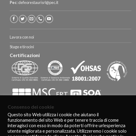
Pec
:
defeorestaurisrl@pec.it
Lavora con noi
Stage e tirocini
Certificazioni
Consenso dei cookie
Questo sito Web utilizza i cookie che aiutano il
funzionamento del sito Web e per tenere traccia di come
HOMEPAGE
CERTIFICAZIONI E RICONOSCIMENTI
CLIENTI
interagisci con esso in modo da poterti offrire un'esperienza
AGEVOLAZIONI FISCALI
CONTATTI
COOKIE POLICY
PRIVACY POLICY
utente migliorata e personalizzata. Utilizzeremo i cookie solo
Copyright 2026 ©
De Feo Restauri - www.defeorestauri.com - Credits: