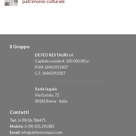
patrimonio culturale
Il Gruppo
DE FEO RESTAURI srl
Capitale sociale €. 500.000,00 i.v
P.IVA 16965911007
C.F. 16965911007
Sede legale
Via Eurialo, 72
00181 Roma - Italia
Contatti
Tel.
:
(+39) 06.786475
Mobile
:
(+39) 335.295383
Email
:
info@defeorestauri.com