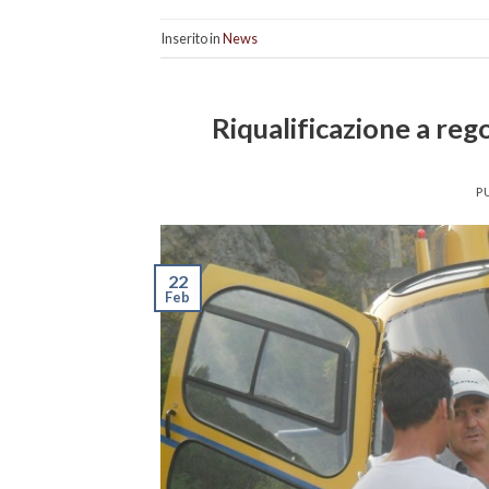
Inserito in
News
Riqualificazione a rego
P
22
Feb