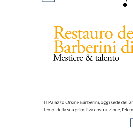
I l Palazzo Orsini-Barberini, oggi sede dell
tempi della sua primitiva costru-zione, l’