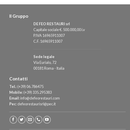
Il Gruppo
DE FEO RESTAURI srl
Capitale sociale €. 500.000,00 i.v
P.IVA 16965911007
C.F. 16965911007
Sede legale
Via Eurialo, 72
00181 Roma - Italia
Contatti
Tel.
:
(+39) 06.786475
Mobile
:
(+39) 335.295383
Email
:
info@defeorestauri.com
Pec
:
defeorestaurisrl@pec.it