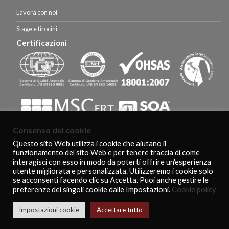
Lavora con noi
Stage e tirocini
Certificazioni
Consenso dei cookie
Questo sito Web utilizza i cookie che aiutano il
funzionamento del sito Web e per tenere traccia di come
HOMEPAGE
CERTIFICAZIONI E RICONOSCIMENTI
CLIENTI
interagisci con esso in modo da poterti offrire un'esperienza
AGEVOLAZIONI FISCALI
CONTATTI
COOKIE POLICY
PRIVACY POLICY
utente migliorata e personalizzata. Utilizzeremo i cookie solo
Copyright 2026 ©
De Feo Restauri - www.defeorestauri.com - Credits:
se acconsenti facendo clic su Accetta. Puoi anche gestire le
gtomasselli.it
preferenze dei singoli cookie dalle Impostazioni.
Cookie policy
Italiano
English
Impostazioni cookie
Accettare tutto