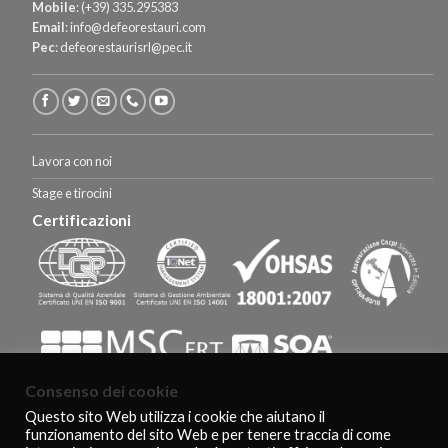
Mobile
:
(+39) 335.295383
Email
:
info@defeorestauri.com
Pec
:
defeorestaurisrl@pec.it
Lavora con noi
Stage e tirocini
Certificazioni
Consenso dei cookie
Questo sito Web utilizza i cookie che aiutano il
funzionamento del sito Web e per tenere traccia di come
HOMEPAGE
CERTIFICAZIONI E RICONOSCIMENTI
CLIENTI