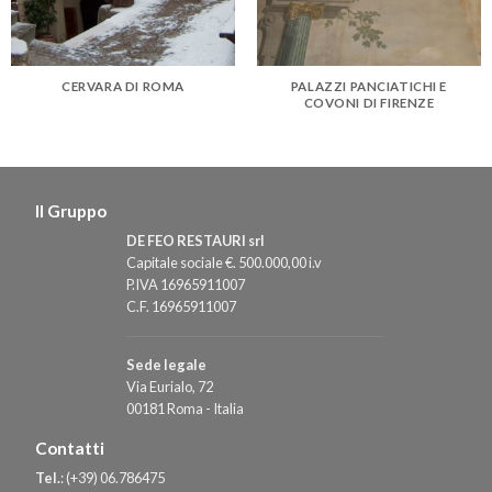
CERVARA DI ROMA
PALAZZI PANCIATICHI E
COVONI DI FIRENZE
Il Gruppo
DE FEO RESTAURI srl
Capitale sociale €. 500.000,00 i.v
P.IVA 16965911007
C.F. 16965911007
Sede legale
Via Eurialo, 72
00181 Roma - Italia
Contatti
Tel.
:
(+39) 06.786475