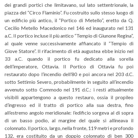
dei grandi portici che limitavano, sul lato settentrionale, la
piazza del “Circo Flaminio”. Fu costruito sullo stesso luogo di
un edificio più antico, il “Portico di Metello”, eretto da Q.
Cecilio Metello Macedonico nel 146 ed inaugurato nel 131
a.C. Il portico incluse il più antico “Tempio di Giunone Regina”,
al quale venne successivamente affiancato il “Tempio di
Giove Statore”. Il rifacimento di età augustea ebbe inizio nel
33 a.C. quando il portico fu dedicato alla sorella
dell’imperatore, Ottavia. Il Portico di Ottavia fu poi
restaurato dopo l’incendio dell’80 e poi ancora nel 203 d.C.
sotto Settimio Severo, probabilmente in seguito all’incendio
avvenuto sotto Commodo nel 191 d.C.: i resti attualmente
visibili appartengono a questo restauro, ossia il propileo
d’ingresso ed il tratto di portico alla sua destra, fino
all’estremo angolo meridionale: l’edificio sorgeva al di sopra
di un basso podio, al margine del quale si allineava il
colonnato. Il portico, largo, nella fronte, 119 metri e profondo
132, era costituito da un doppio colonnato di ben 300