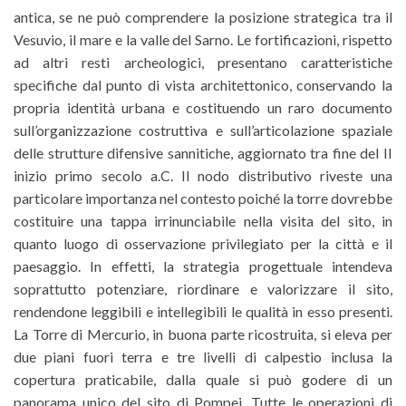
antica, se ne può comprendere la posizione strategica tra il
Vesuvio, il mare e la valle del Sarno. Le fortificazioni, rispetto
ad altri resti archeologici, presentano caratteristiche
specifiche dal punto di vista architettonico, conservando la
propria identità urbana e costituendo un raro documento
sull’organizzazione costruttiva e sull’articolazione spaziale
delle strutture difensive sannitiche, aggiornato tra fine del II
inizio primo secolo a.C. Il nodo distributivo riveste una
particolare importanza nel contesto poiché la torre dovrebbe
costituire una tappa irrinunciabile nella visita del sito, in
quanto luogo di osservazione privilegiato per la città e il
paesaggio. In effetti, la strategia progettuale intendeva
soprattutto potenziare, riordinare e valorizzare il sito,
rendendone leggibili e intellegibili le qualità in esso presenti.
La Torre di Mercurio, in buona parte ricostruita, si eleva per
due piani fuori terra e tre livelli di calpestio inclusa la
copertura praticabile, dalla quale si può godere di un
panorama unico del sito di Pompei. Tutte le operazioni di