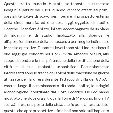
Questo tratto murario è stato sottoposto a numerose
indagini a partire dal 1811, quando vennero effettuati primi,
parziali tentativi di scavo per liberare il prospetto esterno
della cinta muraria, ed è ancora oggi oggetto di studi e
ricerche. Il cantiere è stato, infatti, accompagnato da un piano
di indagini e di studio finalizzato alla diagnosi e
all’approfondimento della conoscenza per meglio indirizzare
le scelte operative. Durante i lavori sono stati inoltre riaperti
due saggi già condotti nel 1927-29 da Amedeo Maiuri, allo
scopo di sondare le fasi più antiche della fortificazione della
città e il suo impianto urbanistico. Particolarmente
interessanti sono le tracce dei solchi delle macchine da guerra
utilizzate per la difesa durante l’attacco di Silla dell’89 a.C.,
emerse lungo il camminamento di ronda. Inoltre, le indagini
archeologiche, coordinate dal Dott. Federico De Feo hanno
mostrato che dove ora si trova la Torre di Mercurio, fino al IV
sec. a.C. c’era una porta della città, che fu poi obliterata, dato,
questo, che apre prospettive stimolanti non solo sull’impianto