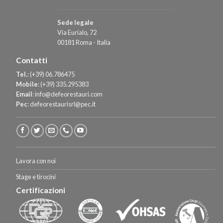
Sede legale
Via Eurialo, 72
00181 Roma - Italia
Contatti
Tel.
:
(+39) 06.786475
Mobile
:
(+39) 335.295383
Email
:
info@defeorestauri.com
Pec
:
defeorestaurisrl@pec.it
Lavora con noi
Stage e tirocini
Certificazioni