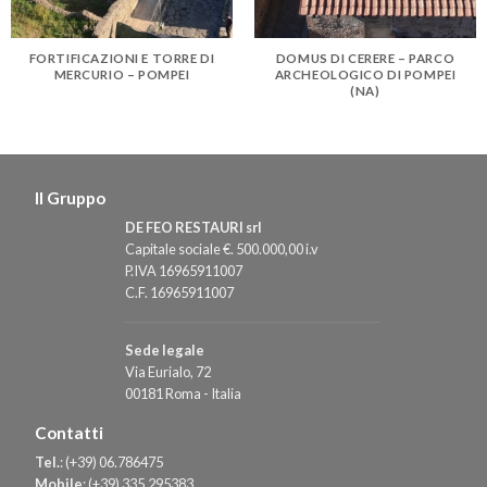
FORTIFICAZIONI E TORRE DI
DOMUS DI CERERE – PARCO
MERCURIO – POMPEI
ARCHEOLOGICO DI POMPEI
(NA)
Il Gruppo
DE FEO RESTAURI srl
Capitale sociale €. 500.000,00 i.v
P.IVA 16965911007
C.F. 16965911007
Sede legale
Via Eurialo, 72
00181 Roma - Italia
Contatti
Tel.
:
(+39) 06.786475
Mobile
:
(+39) 335.295383