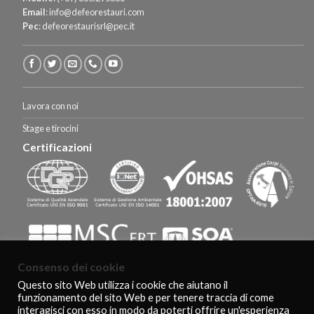
Email
:
info@defeorestauri.com
Pec
:
defeorestaurisrl@pec.it
Lavora con noi
Stage e tirocini
Certificazioni
Consenso dei cookie
Questo sito Web utilizza i cookie che aiutano il
funzionamento del sito Web e per tenere traccia di come
HOMEPAGE
CERTIFICAZIONI E RICONOSCIMENTI
CLIENTI
interagisci con esso in modo da poterti offrire un'esperienza
AGEVOLAZIONI FISCALI
CONTATTI
COOKIE POLICY
PRIVACY POLICY