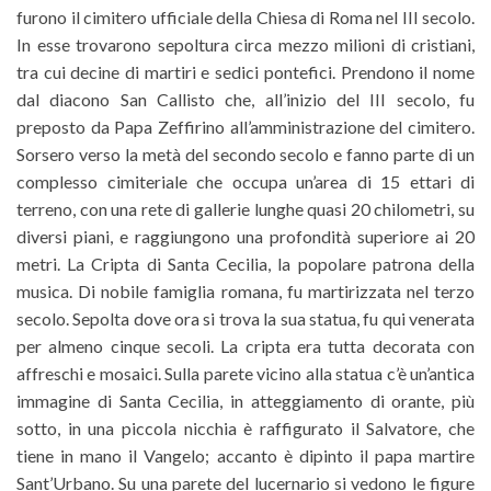
furono il cimitero ufficiale della Chiesa di Roma nel III secolo.
In esse trovarono sepoltura circa mezzo milioni di cristiani,
tra cui decine di martiri e sedici pontefici. Prendono il nome
dal diacono San Callisto che, all’inizio del III secolo, fu
preposto da Papa Zeffirino all’amministrazione del cimitero.
Sorsero verso la metà del secondo secolo e fanno parte di un
complesso cimiteriale che occupa un’area di 15 ettari di
terreno, con una rete di gallerie lunghe quasi 20 chilometri, su
diversi piani, e raggiungono una profondità superiore ai 20
metri. La Cripta di Santa Cecilia, la popolare patrona della
musica. Di nobile famiglia romana, fu martirizzata nel terzo
secolo. Sepolta dove ora si trova la sua statua, fu qui venerata
per almeno cinque secoli. La cripta era tutta decorata con
affreschi e mosaici. Sulla parete vicino alla statua c’è un’antica
immagine di Santa Cecilia, in atteggiamento di orante, più
sotto, in una piccola nicchia è raffigurato il Salvatore, che
tiene in mano il Vangelo; accanto è dipinto il papa martire
Sant’Urbano. Su una parete del lucernario si vedono le figure