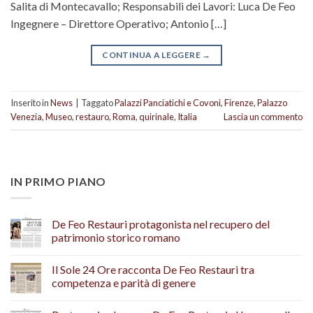
Salita di Montecavallo; Responsabili dei Lavori: Luca De Feo
Ingegnere – Direttore Operativo; Antonio […]
CONTINUA A LEGGERE
→
Inserito in
News
|
Taggato
Palazzi Panciatichi e Covoni
,
Firenze
,
Palazzo
Venezia
,
Museo
,
restauro
,
Roma
,
quirinale
,
Italia
Lascia un commento
IN PRIMO PIANO
De Feo Restauri protagonista nel recupero del
patrimonio storico romano
Il Sole 24 Ore racconta De Feo Restauri tra
competenza e parità di genere