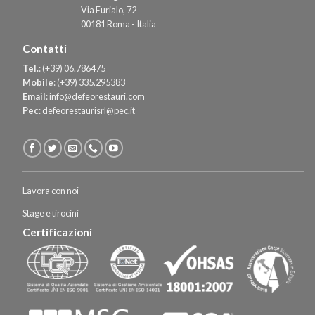
Via Eurialo, 72
00181 Roma - Italia
Contatti
Tel.
:
(+39) 06.786475
Mobile
:
(+39) 335.295383
Email
:
info@defeorestauri.com
Pec
:
defeorestaurisrl@pec.it
Lavora con noi
Stage e tirocini
Certificazioni