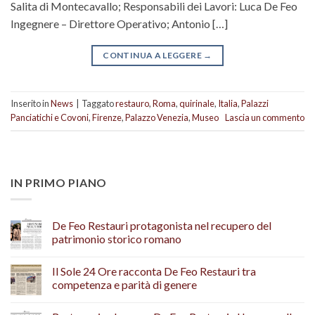
Salita di Montecavallo; Responsabili dei Lavori: Luca De Feo
Ingegnere – Direttore Operativo; Antonio […]
CONTINUA A LEGGERE
→
Inserito in
News
|
Taggato
restauro
,
Roma
,
quirinale
,
Italia
,
Palazzi
Panciatichi e Covoni
,
Firenze
,
Palazzo Venezia
,
Museo
Lascia un commento
IN PRIMO PIANO
De Feo Restauri protagonista nel recupero del
patrimonio storico romano
Il Sole 24 Ore racconta De Feo Restauri tra
competenza e parità di genere