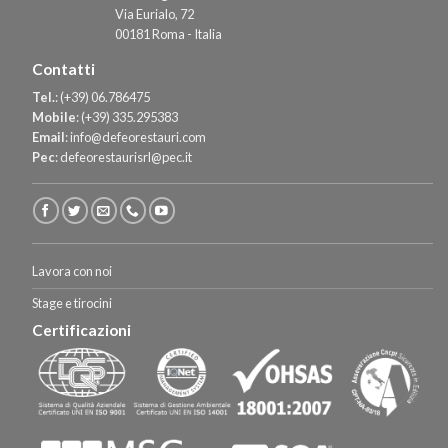
Via Eurialo, 72
00181 Roma - Italia
Contatti
Tel.
:
(+39) 06.786475
Mobile
:
(+39) 335.295383
Email
:
info@defeorestauri.com
Pec
:
defeorestaurisrl@pec.it
Lavora con noi
Stage e tirocini
Certificazioni