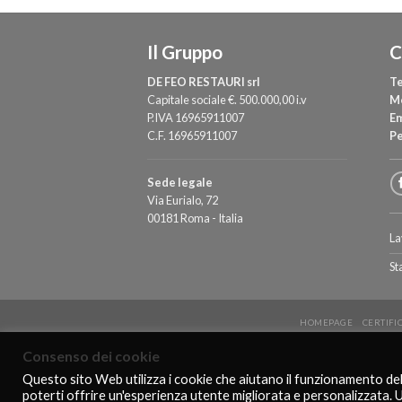
Il Gruppo
C
DE FEO RESTAURI srl
Te
Capitale sociale €. 500.000,00 i.v
M
P.IVA 16965911007
Em
C.F. 16965911007
P
Sede legale
Via Eurialo, 72
00181 Roma - Italia
La
St
HOMEPAGE
CERTIFI
Consenso dei cookie
Questo sito Web utilizza i cookie che aiutano il funzionamento de
poterti offrire un'esperienza utente migliorata e personalizzata. 