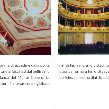
 prima di accedere dalla porta
sala interna degli spettacoli presenta la
stare affascinati dal bellissimo
lita da una galleria di colonne
 bianca del Monte Conero. La
doriche, con due ordini di palch
ruttura è interamente inglobata