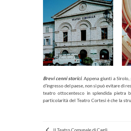
Brevi cenni storici
. Appena giunti a Sirolo,
nel sistema murario cittadino. La 
d’ingresso del paese, non si può evitare di re
classica forma a ferro di cavallo ed è abbel
teatro ottocentesco in splendida pietra
particolarità del Teatro Cortesi è che la st
Il Teatro Comunale di Cagli