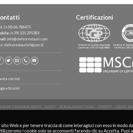
ontatti
Certificazioni
l.
:
(+39) 06.786475
obile
:
(+39) 335.295383
ail
:
info@defeorestauri.com
ec
:
defeorestaurisrl@pec.it
vora con noi
age e tirocini
CAZIONI E RICONOSCIMENTI
CLIENTI
AGEVOLAZIONI FISCALI
CONTATTI
COOKIE PO
Copyright 2026 ©
De Feo Restauri - www.defeorestauri.com - Credits: gtomasselli.it
l sito Web e per tenere traccia di come interagisci con esso in modo d
Italiano
English
Utilizzeremo i cookie solo se acconsenti facendo clic su Accetta. Puoi 