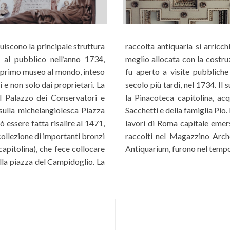
tuiscono la principale struttura
el tempo con donazioni di vari papi, e fu
 al pubblico nell’anno 1734,
azzo Nuovo nel 1654. Il museo
l primo museo al mondo, inteso
i papa Clemente XII quasi un
i e non solo dai proprietari. La
, Benedetto XIV, inaugurò, poi,
al Palazzo dei Conservatori e
lezioni private della famiglia
sulla michelangiolesca Piazza
dotti dopo l’unità d’Italia per i
essere fatta risalire al 1471,
ntità di nuovi materiali, che,
 collezione di importanti bronzi
unale, in seguito denominato
 capitolina), che fece collocare
Antiquarium, furono nel tempo 
ulla piazza del Campidoglio. La