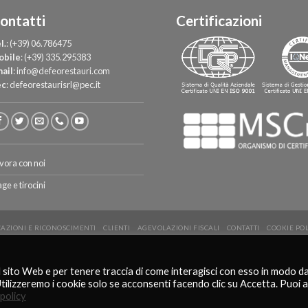
ontatti
Certificazioni
l.
:
(+39) 06.786475
obile
:
(+39) 335.295383
ail
:
info@defeorestauri.com
ec
:
defeorestaurisrl@pec.it
vora con noi
age e tirocini
CAZIONI E RICONOSCIMENTI
CLIENTI
AGEVOLAZIONI FISCALI
CONTATTI
COOKIE PO
Copyright 2026 ©
De Feo Restauri - www.defeorestauri.com - Credits: gtomasselli.it
l sito Web e per tenere traccia di come interagisci con esso in modo d
Italiano
English
Utilizzeremo i cookie solo se acconsenti facendo clic su Accetta. Puoi 
policy