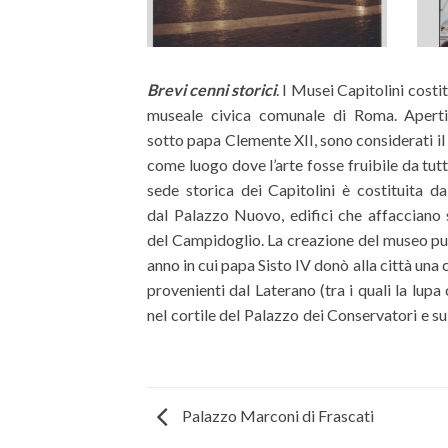
Brevi cenni storici
. I Musei Capitolini costi
raccolta antiquaria si arricchì n
museale civica comunale di Roma. Aperti
meglio allocata con la costruzione del Pal
sotto papa Clemente XII, sono considerati i
fu aperto a visite pubbliche per volere d
come luogo dove l’arte fosse fruibile da tutt
secolo più tardi, nel 1734. Il suo successore
sede storica dei Capitolini è costituita d
la Pinacoteca capitolina, acquisendo le col
dal Palazzo Nuovo, edifici che affacciano 
Sacchetti e della famiglia Pio. Dagli scavi con
del Campidoglio. La creazione del museo può 
lavori di Roma capitale emersero grandi qua
anno in cui papa Sisto IV donò alla città una
raccolti nel Magazzino Archeologico Com
provenienti dal Laterano (tra i quali la lupa
nel cortile del Palazzo dei Conservatori e s
Palazzo Marconi di Frascati