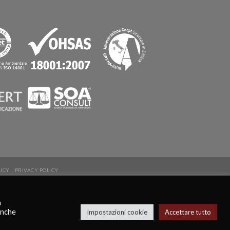
LICY
PRIVACY POLICY
a
anche
Impostazioni cookie
Accettare tutto