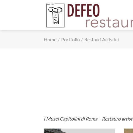
Skip
to
content
Home
/
Portfolio
/
Restauri Artistici
I Musei Capitolini di Roma – Restauro artistic