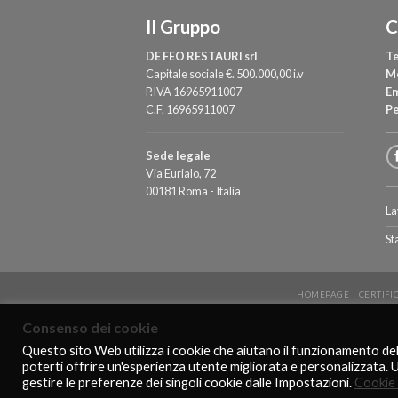
Il Gruppo
C
DE FEO RESTAURI srl
Te
Capitale sociale €. 500.000,00 i.v
M
P.IVA 16965911007
Em
C.F. 16965911007
P
Sede legale
Via Eurialo, 72
00181 Roma - Italia
La
St
HOMEPAGE
CERTIFI
Consenso dei cookie
Questo sito Web utilizza i cookie che aiutano il funzionamento de
poterti offrire un'esperienza utente migliorata e personalizzata. 
gestire le preferenze dei singoli cookie dalle Impostazioni.
Cookie 