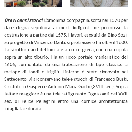
Brevi cenni storici
. L’omonima compagnia, sorta nel 1570 per
dare degna sepoltura ai morti indigenti, ne promosse la
costruzione a partire dal 1575. I lavori, eseguiti da Bino Sozi
su progetto di Vincenzo Danti, si protrassero fin oltre il 1600.
La struttura architettonica è a croce greca, con una cupola
sopra un alto tiburio. Ha un ricco portale manieristico del
1606, sormontato da una trabeazione di tipo classico a
metope di tondi e triglifi. L’interno è stato rinnovato nel
Settecento; vi si conservano tele e stucchi di Francesco Busti,
Cristoforo Gasperi e Antonio Maria Garbi (XVIII sec.). Sopra
l’altare maggiore è una tela raffigurante Ognissanti del XVII
sec. di Felice Pellegrini entro una cornice architettonica
intagliata e dorata.