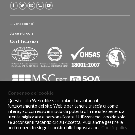
Lavora con noi
Stage e tirocini
Certificazioni
Consenso dei cookie
Questo sito Web utilizza i cookie che aiutano il
funzionamento del sito Web e per tenere traccia di come
HOMEPAGE
CERTIFICAZIONI E RICONOSCIMENTI
CLIENTI
interagisci con esso in modo da poterti offrire un'esperienza
AGEVOLAZIONI FISCALI
CONTATTI
COOKIE POLICY
PRIVACY POLICY
utente migliorata e personalizzata. Utilizzeremo i cookie solo
Copyright 2026 ©
De Feo Restauri - www.defeorestauri.com - Credits:
se acconsenti facendo clic su Accetta. Puoi anche gestire le
gtomasselli.it
preferenze dei singoli cookie dalle Impostazioni.
Cookie policy