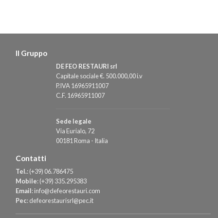
Il Gruppo
DE FEO RESTAURI srl
Capitale sociale €. 500.000,00 i.v
P.IVA 16965911007
C.F. 16965911007
Sede legale
Via Eurialo, 72
00181 Roma - Italia
Contatti
Tel.
:
(+39) 06.786475
Mobile
:
(+39) 335.295383
Email
:
info@defeorestauri.com
Pec
:
defeorestaurisrl@pec.it