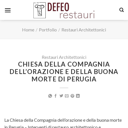
Skip
to
content
Home
/
Portfolio
/
Restauri Architettonici
Restauri Architettonici
CHIESA DELLA COMPAGNIA
DELL’ORAZIONE E DELLA BUONA
MORTE DI PERUGIA
La Chiesa della Compagnia dell’orazione e della buona morte
in Perugia – Interventi di restauro architettonico e