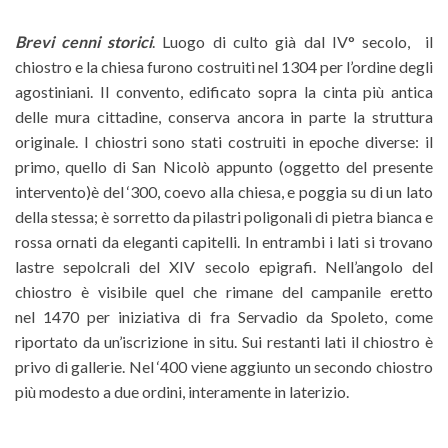
Brevi cenni storici
. Luogo di culto già dal IV° secolo, il
chiostro e la chiesa furono costruiti nel 1304 per l’ordine degli
agostiniani. Il convento, edificato sopra la cinta più antica
delle mura cittadine, conserva ancora in parte la struttura
originale. I chiostri sono stati costruiti in epoche diverse: il
primo, quello di San Nicolò appunto (oggetto del presente
intervento)è del ‘300, coevo alla chiesa, e poggia su di un lato
della stessa; è sorretto da pilastri poligonali di pietra bianca e
rossa ornati da eleganti capitelli. In entrambi i lati si trovano
lastre sepolcrali del XIV secolo epigrafi. Nell’angolo del
chiostro è visibile quel che rimane del campanile eretto
nel 1470 per iniziativa di fra Servadio da Spoleto, come
riportato da un’iscrizione in situ. Sui restanti lati il chiostro è
privo di gallerie. Nel ‘400 viene aggiunto un secondo chiostro
più modesto a due ordini, interamente in laterizio.