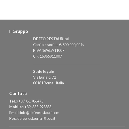
Il Gruppo
DE FEO RESTAURI srl
Capitale sociale €. 500.000,00 i.v
P.IVA 16965911007
C.F. 16965911007
Sede legale
Via Eurialo, 72
00181 Roma - Italia
Contatti
Tel.
:
(+39) 06.786475
Mobile
:
(+39) 335.295383
Email
:
info@defeorestauri.com
Pec
:
defeorestaurisrl@pec.it