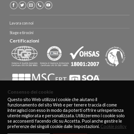
Lavora con noi
Stage e tirocini
Certificazioni
Consenso dei cookie
Questo sito Web utilizza i cookie che aiutano il
funzionamento del sito Web e per tenere traccia di come
HOMEPAGE
CERTIFICAZIONI E RICONOSCIMENTI
CLIENTI
interagisci con esso in modo da poterti offrire un'esperienza
AGEVOLAZIONI FISCALI
CONTATTI
COOKIE POLICY
PRIVACY POLICY
utente migliorata e personalizzata. Utilizzeremo i cookie solo
Copyright 2026 ©
De Feo Restauri - www.defeorestauri.com - Credits:
se acconsenti facendo clic su Accetta. Puoi anche gestire le
gtomasselli.it
preferenze dei singoli cookie dalle Impostazioni.
Cookie policy