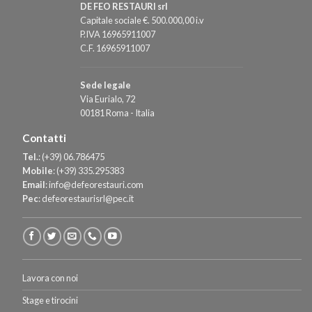
DE FEO RESTAURI srl
Capitale sociale €. 500.000,00 i.v
P.IVA 16965911007
C.F. 16965911007
Sede legale
Via Eurialo, 72
00181 Roma - Italia
Contatti
Tel.
:
(+39) 06.786475
Mobile
:
(+39) 335.295383
Email
:
info@defeorestauri.com
Pec
:
defeorestaurisrl@pec.it
Lavora con noi
Stage e tirocini