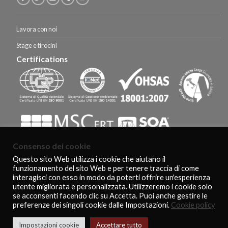
Lavora con noi
Stage e tirocini
Certifications
Consenso dei cookie
Questo sito Web utilizza i cookie che aiutano il
funzionamento del sito Web e per tenere traccia di come
HOMEPAGE
CERTIFICAZIONI E RICONOSCIMENTI
CLIENTS
CONTACTS
interagisci con esso in modo da poterti offrire un'esperienza
COOKIE POLICY
PRIVACY POLICY
utente migliorata e personalizzata. Utilizzeremo i cookie solo
Copyright 2026 ©
De Feo Restauri - www.defeorestauri.com - Credits:
se acconsenti facendo clic su Accetta. Puoi anche gestire le
gtomasselli.it
preferenze dei singoli cookie dalle Impostazioni.
Cookie policy
Italiano
English
Impostazioni cookie
Accettare tutto