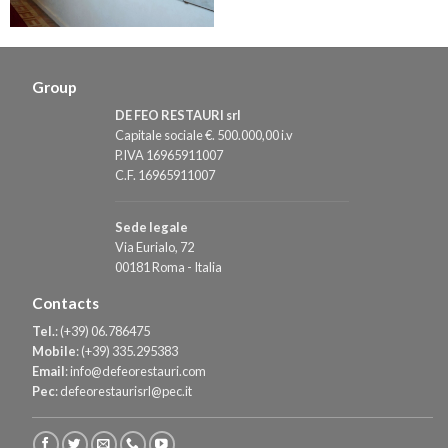
Group
DE FEO RESTAURI srl
Capitale sociale €. 500.000,00 i.v
P.IVA 16965911007
C.F. 16965911007
Sede legale
Via Eurialo, 72
00181 Roma - Italia
Contacts
Tel.
:
(+39) 06.786475
Mobile
:
(+39) 335.295383
Email
:
info@defeorestauri.com
Pec
:
defeorestaurisrl@pec.it